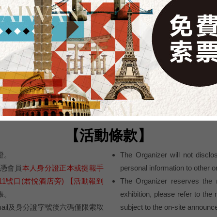
STEP2
預約成功
活
預約成功，收到Email 通知信
※因【通知信】為系統自動發出的關係，部分信箱會
誤判為垃圾信，如未收到【通知信】 請您登入您的信
箱並到【垃圾信件匣】查看是否有誤判之情形。 若您
在垃圾郵件信箱收到【通知信】請您點選「非垃圾郵
件」，這樣才收的到上聯提供給您的專屬訊息喔！
【活動條款】
證。
The Organizer will not disclo
間，憑會員
本人身分證正本或提報手
personal information to other o
11號口(君悅酒店旁) 【活動報到
The Organizer reserves the ri
張。
exhibition, please refer to the n
ail及身分證字號後六碼僅限索取
subject to the on-site announc