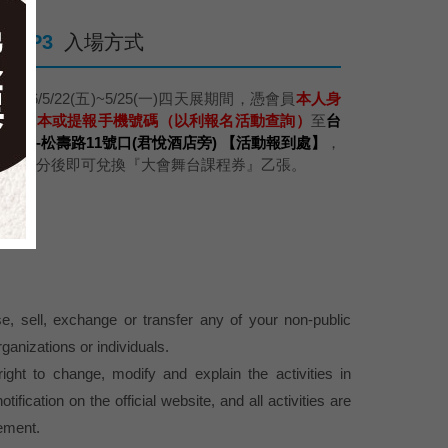
STEP3
入場方式
於2026/5/22(五)~5/25(一)四天展期間，憑會員
本人身
分證正本或提報手機號碼（以利報名活動查詢）
至
台
北世貿-松壽路11號口(君悅酒店旁) 【活動報到處】
，
驗證身分後即可兌換『大會舞台課程券』乙張。
se, sell, exchange or transfer any of your non-public
rganizations or individuals.
ght to change, modify and explain the activities in
otification on the official website, and all activities are
ement.