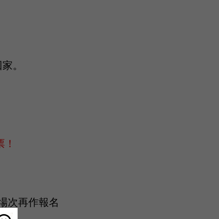
回家。
票！
場次再作報名