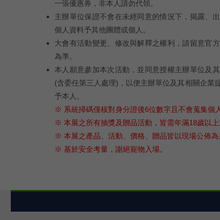
一張優惠券，非本人請勿代領。
主辦單位保證不會在未經同意的情況下，揭露、出
個人資料予其他團體或個人。
大會有活動變更、修改與解釋之權利，請留意官方
為準。
本人願意參加本次活動，並同意授權主辦單位及其
(含委任第三人處理)，以便主辦單位及其相關企業
予本人。
※ 系統掃碼僅核對身分證後6位數字且不會蒐集個
※ 本展之所有抽獎及贈品活動，皆需年滿18歲以
※ 本展之產品、活動、價格、贈品皆以現場公佈
※ 基於安全考量，謝絕寵物入場。