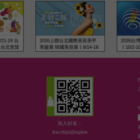
1-24 台
2026上聯台北國際美容美甲
2026
丨台北世貿
美髮展 韓國美容展丨8/14-18
丨10/2-
台北世貿
加入好友：
line://ti/p/@toplink