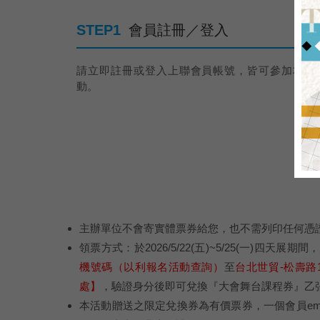
STEP1
會員註冊／登入
請立即註冊或登入上聯會員帳號，皆可參加本展
動。
主辦單位不會寄實體票券給您，也不需列印任何憑
領票方式：於2026/5/22(五)~5/25(一)四天展期
機號碼（以利報名活動查詢）
至
台北世貿-松壽路
處】
，驗證身分後即可兌換『大會舞台課程券』乙
本活動贈送之限定兌換券為有價票券，一個會員em