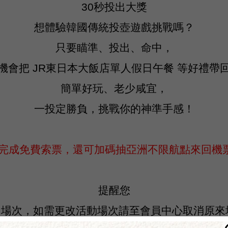
30秒投出大獎
想體驗韓國傳統投壺遊戲挑戰嗎？
只要瞄準、投出、命中，
機會把 JR東日本大飯店單人假日午餐 等好禮帶
簡單好玩、老少咸宜，
一投定勝負，挑戰你的神準手感！
 完成免費索票，還可加碼抽亞洲不限航點來回機
提醒您
1個場次，如需更改活動場次請至會員中心取消原來