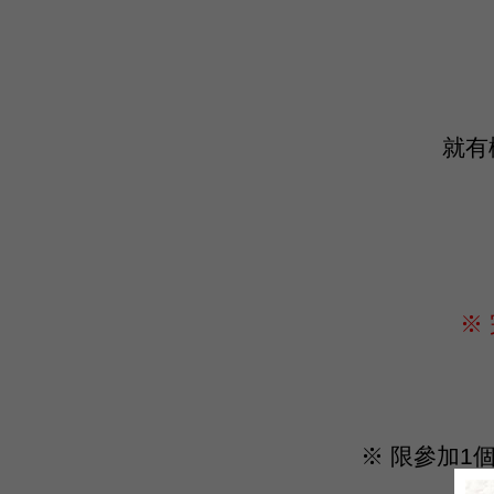
就有
※
※ 限參加