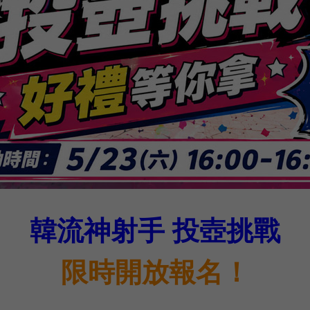
韓流神射手 投壺挑戰
限時開放報名！