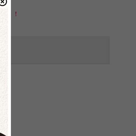
名額
索票」！