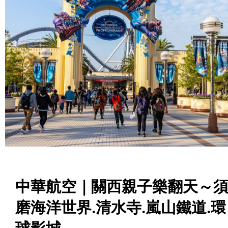
中華航空｜關西親子樂翻天～
磨海洋世界.清水寺.嵐山鐵道.環