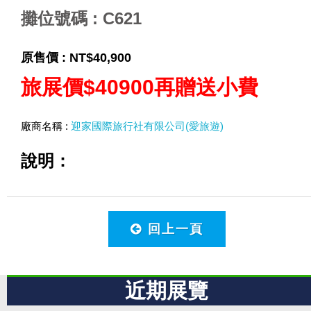
攤位號碼 : C621
原售價 :
NT$40,900
旅展價$40900再贈送小費
廠商名稱 :
迎家國際旅行社有限公司(愛旅遊)
說明：
回上一頁
近期展覽