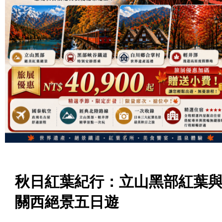
秋日紅葉紀行：立山黑部紅葉
關西絕景五日遊