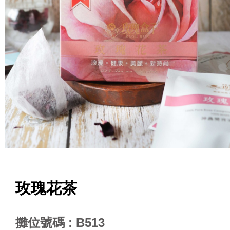
玫瑰花茶
攤位號碼 : B513