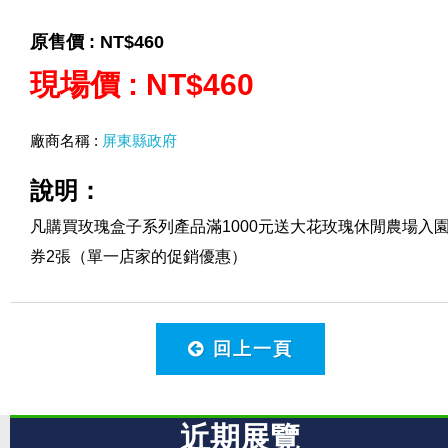
原售價 :
NT$460
現場價 :
NT$460
廠商名稱 :
屏東縣政府
說明：
凡購買玫瑰盒子系列產品滿1000元送大花玫瑰休閒農場入
券2張（單一店家的促銷優惠）
回上一頁
近期展覽