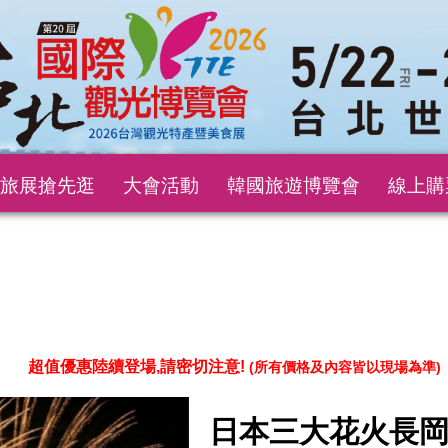
旅展搶先逛
大會活動
韓國旅遊博覽會
線上購
超值優惠陸續登場,請密切注意!
(所有價格及內容皆以現場為準)
日本三大花火長岡