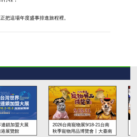
真正把這場年度盛事排進旅程裡。
南寵物展9/18-21台南
2026/8/21-24台北國際精緻酒
用品博覽會丨大臺南
展(夏季) | 台北世貿 台北世貿