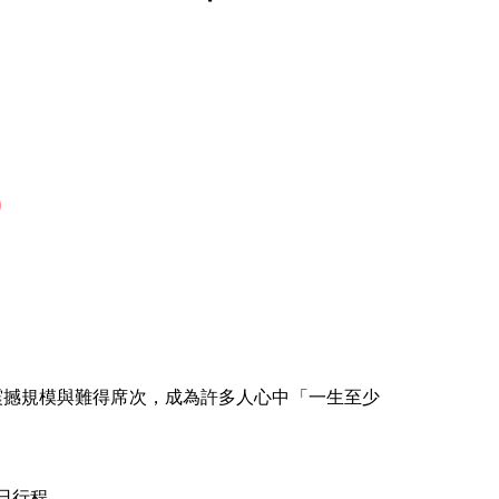
0
震撼規模與難得席次，成為許多人心中「一生至少
一日行程，