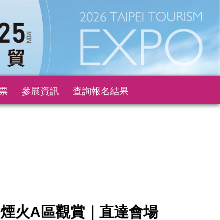
票
參展資訊
查詢報名結果
煙火A區觀賞｜直達會場