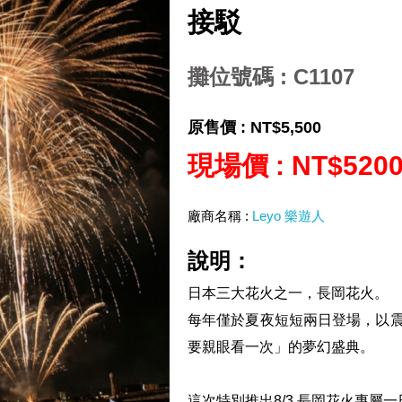
接駁
攤位號碼 : C1107
原售價 :
NT$5,500
現場價 :
NT$520
廠商名稱 :
Leyo 樂遊人
說明：
日本三大花火之一，長岡花火。
每年僅於夏夜短短兩日登場，以
要親眼看一次」的夢幻盛典。
這次特別推出8/3 長岡花火專屬