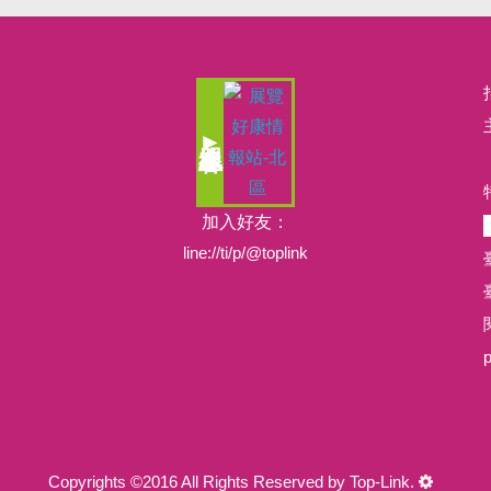
會展中心
加入好友：
line://ti/p/@toplink
閱
Copyrights ©2016 All Rights Reserved by Top-Link.