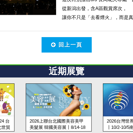
從新潟出發，含A區觀賞席次，
讓你不只是「去看煙火」，而是
回上一頁
近期展覽
美容美甲
2026台灣世界連鎖加盟大展
2026台
/14-18
丨10/2-10/5南港展覽館
秋季寵物