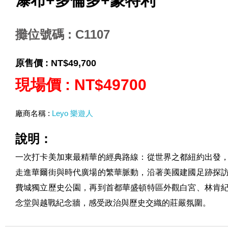
瀑布+多倫多+蒙特利
攤位號碼 : C1107
原售價 :
NT$49,700
現場價 :
NT$49700
廠商名稱 :
Leyo 樂遊人
說明：
一次打卡美加東最精華的經典路線：從世界之都紐約出發
走進華爾街與時代廣場的繁華脈動，沿著美國建國足跡探
費城獨立歷史公園，再到首都華盛頓特區外觀白宮、林肯
念堂與越戰紀念牆，感受政治與歷史交織的莊嚴氛圍。