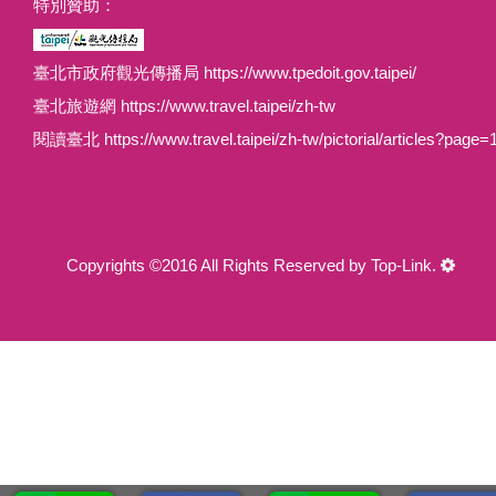
特別贊助：
臺北市政府觀光傳播局 https://www.tpedoit.gov.taipei/
臺北旅遊網 https://www.travel.taipei/zh-tw
閱讀臺北 https://www.travel.taipei/zh-tw/pictorial/articles?page=
Copyrights ©2016 All Rights Reserved by Top-Link.