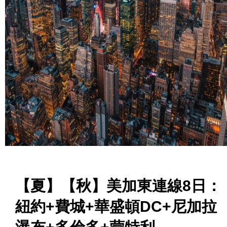
【夏】【秋】美加東連線8日：
紐約+費城+華盛頓DC+尼加拉