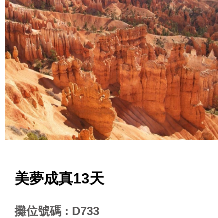
美夢成真13天
攤位號碼 : D733