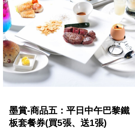
墨賞-商品五：平日中午巴黎鐵
板套餐券(買5張、送1張)