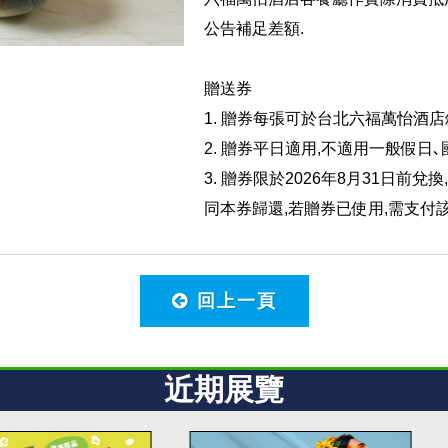
公告補足差額.
贈送券
1. 贈券每張可於台北六福萬怡酒
2. 贈券平日適用,不適用一般假日
3. 贈券限於2026年8月31日前
同本券歸還,若贈券已使用,需支付
回上一頁
近期展覽