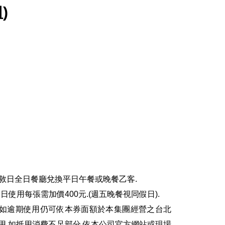
)
店敘日全日餐廳兌換平日午餐或晚餐乙客.
日使用每張需加價400元.(週五晚餐視同假日).
30日,如逾期使用仍可依本券面額於本集團經營之台北
用,如抵用消費不足部分,依本公司官方網站或現場