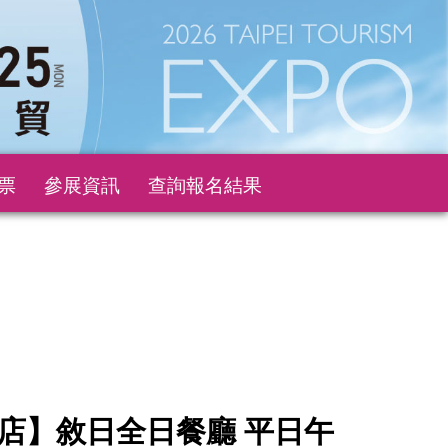
票
參展資訊
查詢報名結果
店】敘日全日餐廳 平日午