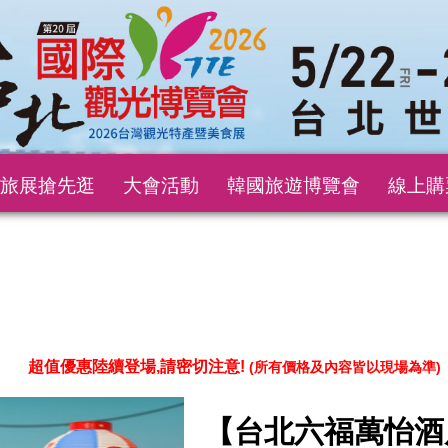
旅展搶先逛
大會活動
韓國旅遊博覽會
線上購
超值優惠陸續登場,請密切注意!
(所有價格及內容皆以現場為準)
【台北六福萬怡酒