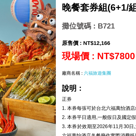
晚餐套券組(6+1/組
攤位號碼 : B721
原售價 :
NT$12,166
現場價 :
NT$7800
廠商名稱 :
六福旅遊集團
說明：
正券
1. 本券每張可於台北六福萬怡酒
2. 本券平日適用,一般假日及國定假
3. 本券於效期至2026年11月
六福萬怡酒店各餐廳作實際消費抵