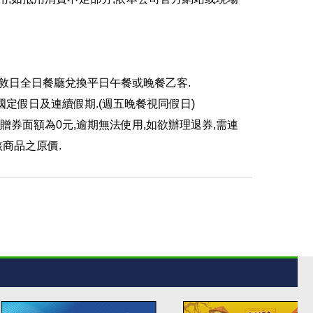
店敘日全日餐廳兌換平日午餐或晚餐乙客.
､國定假日及連續假期.(週五晚餐視同假日)
兌換,贈券面額為0元,逾期無法使用,如欲辦理退券,需連
該商品之原價.