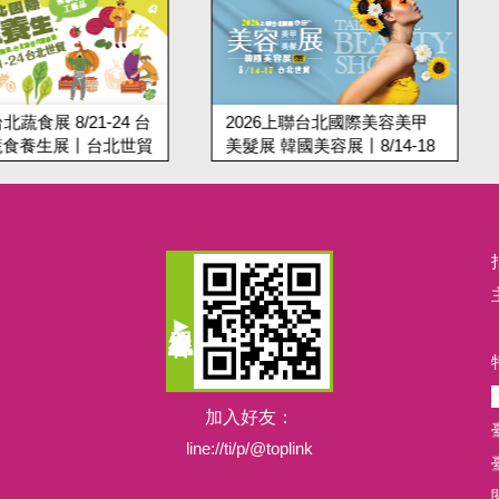
1-24 台
2026上聯台北國際美容美甲
2026
丨台北世貿
美髮展 韓國美容展丨8/14-18
丨10/2-
台北世貿
加入好友：
line://ti/p/@toplink
閱