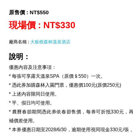
原售價 :
NT$550
現場價 :
NT$330
廠商名稱 :
大板根森林溫泉酒店
說明：
優惠內容及注意事項：
* 每張可享露天溫泉SPA（原價＄550）一次。
* 憑此券加購森林入園門票，優惠價100元(原價250元)
* 上述內容限同日使用。
* 平、假日均可使用。
* 農曆春節期間憑此券依春節售價，每券可折抵330元，
補價差使用。
* 本券優惠日期至2028/6/30，逾期使用視同現金330元/張