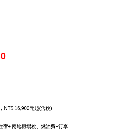
00
T$ 16,900元起(含稅)
宿+ 兩地機場稅、燃油費+行李