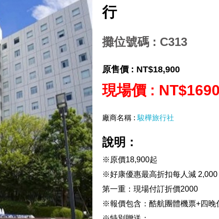
行
攤位號碼 : C313
原售價 :
NT$18,900
現場價 :
NT$169
廠商名稱 :
駿樺旅行社
說明：
※原價18,900起
※好康優惠最高折扣每人減 2,000，N
第一重：現場付訂折價2000
※報價包含：酷航團體機票+四晚住
※特別贈送：