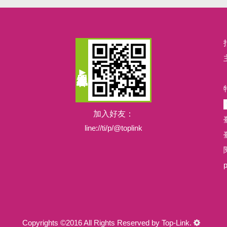
台北世貿
加入好友：
line://ti/p/@toplink
閱
Copyrights ©2016 All Rights Reserved by Top-Link.