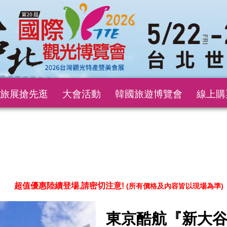
旅展搶先逛
大會活動
韓國旅遊博覽會
線上購
超值優惠陸續登場,請密切注意!
(所有價格及內容皆以現場為準)
東京酷航『新大谷