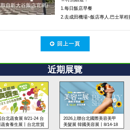
1.每日飯店早餐
2.去成田機場~飯店專人.巴士單程接
回上一頁
近期展覽
1-24 台
2026上聯台北國際美容美甲
2026
丨台北世貿
美髮展 韓國美容展丨8/14-18
丨10/2-