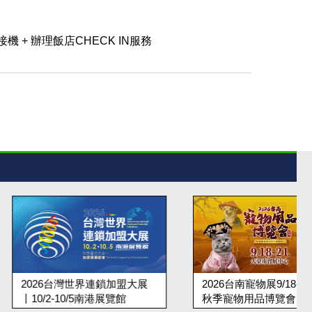
機 + 辦理飯店CHECK IN服務
台灣世界連鎖加盟大展
2026台南寵物展9/18-21台南
10/5南港展覽館
秋季寵物用品博覽會丨大臺南