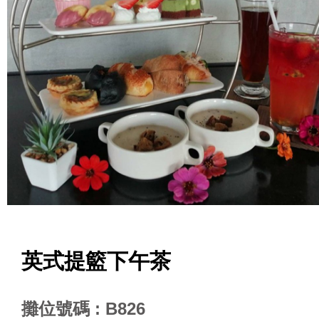
英式提籃下午茶
攤位號碼 : B826