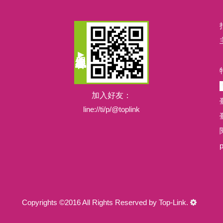
加入好友：
line://ti/p/@toplink
閱
Copyrights ©2016 All Rights Reserved by Top-Link.