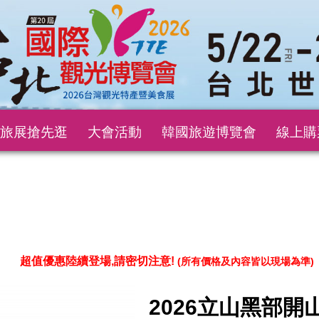
旅展搶先逛
大會活動
韓國旅遊博覽會
線上購
超值優惠陸續登場,請密切注意!
(所有價格及內容皆以現場為準)
2026立山黑部開