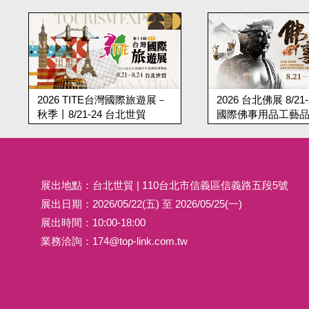
遊展－
2026 台北佛展 8/21-24 台北
第19屆台北蔬食展
國際佛事用品工藝品展丨台北
北國際蔬食養
世貿
展出地點：台北世貿 | 110台北市信義區信義路五段5號
展出日期：2026/05/22(五) 至 2026/05/25(一)
展出時間：10:00-18:00
業務洽詢：
174@top-link.com.tw