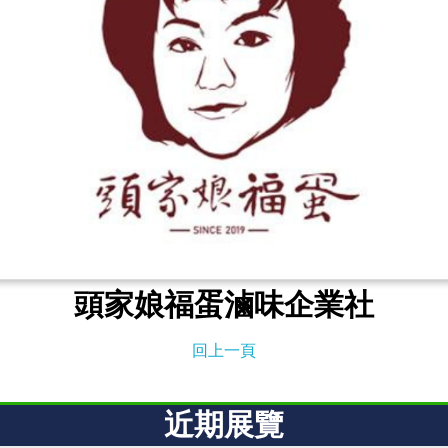
頭家娘福蛋滷味企業社
回上一頁
近期展覽