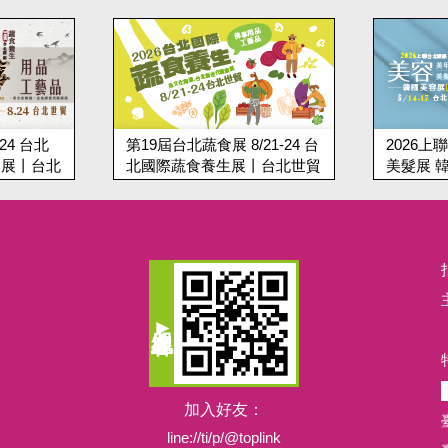
 8/21-24 台
2026上聯台北國際美容美甲
2
生展丨台北世貿
美髮展 韓國美容展丨8/14-18
丨1
台北世貿
加入好友：
line://ti/p/@toplink