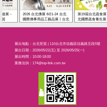
－
2026 台北佛展 8/21-24 台北
第19屆台北蔬食展 8/21-2
國際佛事用品工藝品展丨台北
北國際蔬食養生展丨台北
世貿
展出地點：台北世貿 | 110台北市信義區信義路五段5號
展出日期：2026/05/22(五) 至 2026/05/25(一)
展出時間：10:00-18:00
業務洽詢：
174@top-link.com.tw