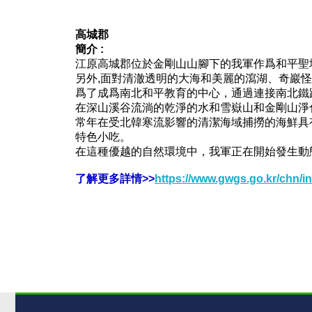
高城郡
簡介 :
江原高城郡位於金剛山山腳下的我軍作爲和平聖
另外,面對清澈透明的大海和美麗的瀉湖、奇巖
爲了成爲南北和平教育的中心，通過連接南北鐵
在深山溪谷流淌的乾淨的水和雪嶽山和金剛山淨
常年在受北韓寒流影響的清潔海域捕撈的海鮮具
特色小吃。
在這種優越的自然環境中，我軍正在開始發生動
了解更多詳情>>
https
://www.gwgs.go.kr/chn/i