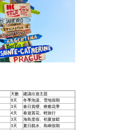
天數
建議出遊主題
9天
冬季泡湯、雪地假期
3天
春日賞櫻、療癒花季
4天
春遊賞花、輕旅行
3天
海島度假、初夏放鬆
3天
夏日戲水、島嶼假期