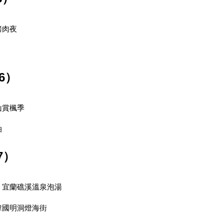
烤肉夜
6）
山賞楓季
拍
7）
、宜蘭礁溪溫泉泡湯
韓國明洞燈海街