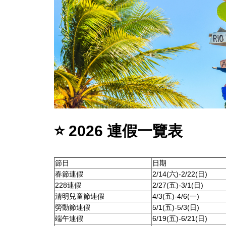
⭐ 2026 連假一覽表
節日
日期
春節連假
2/14(六)-2/22(日)
228連假
2/27(五)-3/1(日)
清明兒童節連假
4/3(五)-4/6(一)
勞動節連假
5/1(五)-5/3(日)
端午連假
6/19(五)-6/21(日)