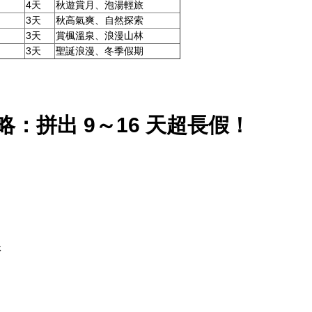
4天
秋遊賞月、泡湯輕旅
3天
秋高氣爽、自然探索
3天
賞楓溫泉、浪漫山林
3天
聖誕浪漫、冬季假期
：拼出 9～16 天超長假！
休