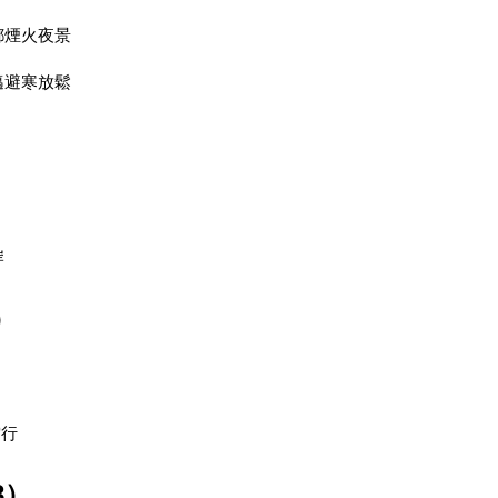
都煙火夜景
邁避寒放鬆
岸
）
空行
8）