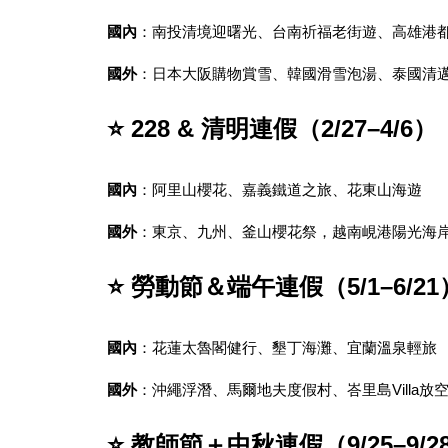
國內
：南投清境迎曙光、台南祈福老街遊、高雄港
國外
：日本大阪購物賞雪、韓國滑雪泡湯、泰國清
⭐ 228 & 清明連假（2/27–4/6）
國內
：阿里山櫻花、嘉義鐵道之旅、花東山海遊
國外
：東京、九州、釜山櫻花祭，越南峴港陽光海
⭐ 勞動節＆端午連假（5/1–6/21
國內
：花蓮太魯閣健行、墾丁海灘、宜蘭溫泉輕旅
國外
：沖繩浮潛、馬爾地夫度假村、峇里島Villa放
⭐ 教師節＋中秋連假（9/25–9/2