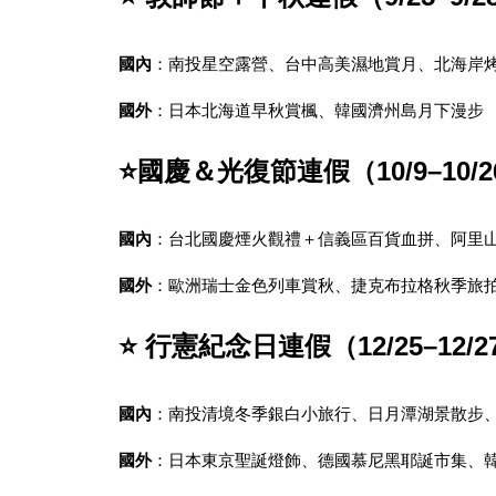
國內
：南投星空露營、台中高美濕地賞月、北海岸
國外
：日本北海道早秋賞楓、韓國濟州島月下漫步
⭐國慶＆光復節連假（10/9–10/2
國內
：台北國慶煙火觀禮＋信義區百貨血拼、阿里
國外
：歐洲瑞士金色列車賞秋、捷克布拉格秋季旅
⭐ 行憲紀念日連假（12/25–12/2
國內
：南投清境冬季銀白小旅行、日月潭湖景散步
國外
：日本東京聖誕燈飾、德國慕尼黑耶誕市集、