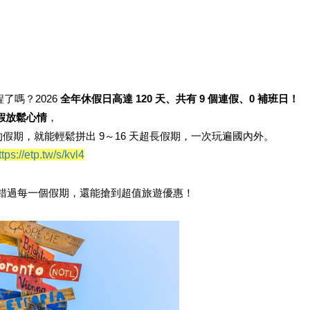
嗎？​2026
全年休假日高達 120 天、共有 9 個連假、0 補班日！
假放鬆心情
，
期，就能輕鬆拼出 9～16 天超長假期，一次玩遍國內外。
ttps://etp.tw/s/kvl4
錯過每一個假期，還能搶到超值旅遊優惠！