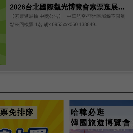
2026台北國際觀光博覽會索票逛展抽【展後中獎公告】
【索票逛展抽 中獎公告】 中華航空-亞洲區域線不限航
點來回機票-1名 胡x 0953xxx060 138849...
票免排隊
哈韓必逛
韓國旅遊博覽會