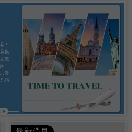
登場！
場集
值優
界。
元優
多精
ore
最新消息