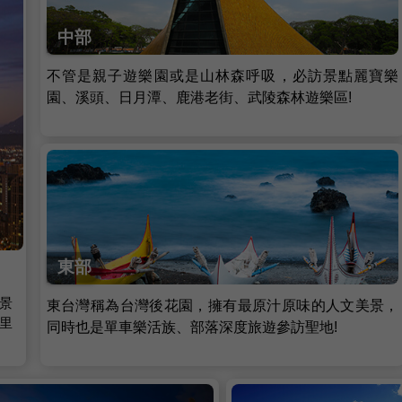
中部
不管是親子遊樂園或是山林森呼吸，必訪景點麗寶樂
園、溪頭、日月潭、鹿港老街、武陵森林遊樂區!
東部
景
東台灣稱為台灣後花園，擁有最原汁原味的人文美景，
里
同時也是單車樂活族、部落深度旅遊參訪聖地!