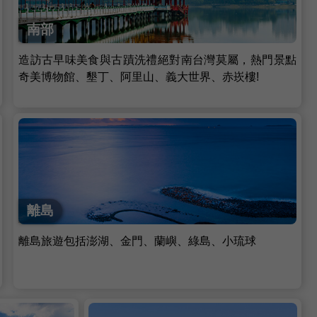
南部
造訪古早味美食與古蹟洗禮絕對南台灣莫屬，熱門景點
奇美博物館、墾丁、阿里山、義大世界、赤崁樓!
離島
離島旅遊包括澎湖、金門、蘭嶼、綠島、小琉球