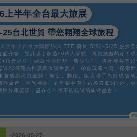
26上半年全台最大旅展
22-25台北世貿 帶您翱翔全球旅程
6上半年全台最大國際旅展 TTE 將於 5/22–5/25 盛大
全面升級，預計吸引超過30萬人參觀，再掀旅遊熱潮！現
80+旅遊品牌，涵蓋旅遊行程、飯店住宿、美食餐券等超
超過20個觀光推廣單位聯手參展，帶你玩遍台灣、探索世
旅遊優惠火力全開！航空、郵輪、飯店聯手祭出現省萬
海外旅遊、國旅補助、五星餐券與住宿券最低3折起，更
演與好康獎項，盡在今年最不能錯過的旅遊盛會！
m
-2026-05-27-