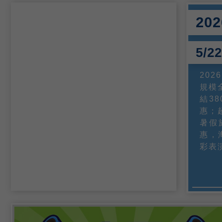
20
5/
202
規模
結3
惠；
暑假
惠，
彩表