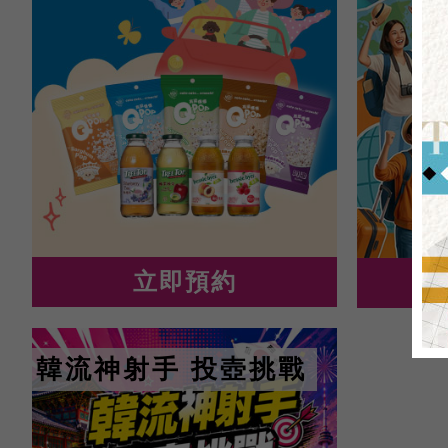
立即預約
韓流神射手 投壺挑戰