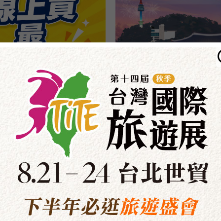
30元｜立即購票
舞台時刻
大會舞台活動
環遊旅展集章趣